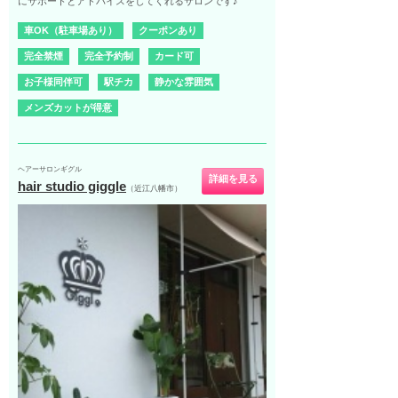
にサポートとアドバイスをしてくれるサロンです♪
車OK（駐車場あり）
クーポンあり
完全禁煙
完全予約制
カード可
お子様同伴可
駅チカ
静かな雰囲気
メンズカットが得意
ヘアーサロンギグル
詳細を見る
hair studio giggle
（近江八幡市）