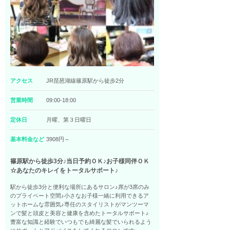
アクセス
JR琵琶湖線篠原駅から徒歩2分
営業時間
09:00-18:00
定休日
月曜、第３日曜日
基本料金など
3908円～
篠原駅から徒歩3分♪当日予約ＯＫ♪お子様同伴ＯＫ
☆あなたのキレイをトータルサポート♪
駅から徒歩3分と便利な場所にあるサロン♪席が3席のみ
のプライベート空間♪小さなお子様一緒に利用できるア
ットホームな雰囲気♪専任のスタイリストがマンツーマ
ンで髪と頭皮と美容と健康を含めたトータルサポート♪
豊富な知識と経験でいつもでも綺麗な髪でいられるよう