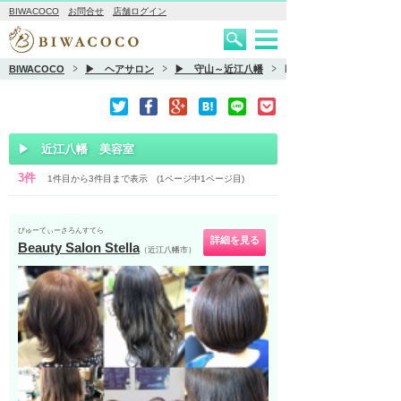
BIWACOCO
お問合せ
店舗ログイン
BIWACOCO
▶ ヘアサロン
▶ 守山～近江八幡
▶ 近江八幡 美容室
▶ 近江八幡 美容室
3件
1件目から3件目まで表示 (1ページ中1ページ目)
びゅーてぃーさろんすてら
詳細を見る
Beauty Salon Stella
（近江八幡市）