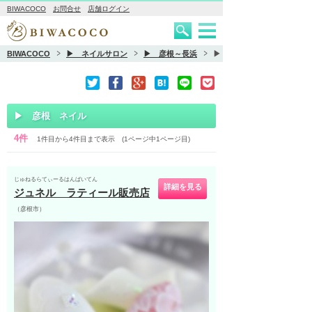
BIWACOCO
お問合せ
店舗ログイン
BIWACOCO
▶ ネイルサロン
▶ 彦根～長浜
▶ 彦根 ネイル
▶ 彦根 ネイル
4件
1件目から4件目まで表示 (1ページ中1ページ目)
じゅねるらてぃーるはんばいてん
詳細を見る
ジュネル ラティール販売店
（彦根市）