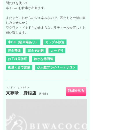
間だけを使って
ネイルのお仕事が出来ます。
まだまだこれからのジュネルなので、私たちと一緒に楽
しみませんか？
ワクワク・ドキドキの止まらないラティールを宜しくお
願い致します。
車OK（駐車場あり）
カップル歓迎
完全禁煙
完全予約制
カード可
お子様同伴可
静かな雰囲気
夜遅くまで営業
少人数プライベートサロン
コムドウ ヒコネテン
詳細を見る
来夢堂 彦根店
（彦根市）