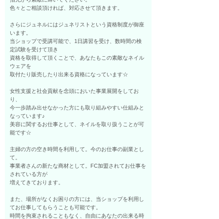
色々とご相談頂ければ、対応させて頂きます。
さらにジュネルにはジュネリストという資格制度が御座
います。
当ショップで受講可能で、1日講習を受け、数時間の検
定試験を受けて頂き
資格を取得して頂くことで、あなたもこの素敵なネイル
ウェアを
取付たり販売したり出来る資格になっています☆
女性支援と社会貢献を念頭においた事業展開をしてお
り、
今一歩踏み出せなかった方にも取り組みやすい仕組みと
なっています♪
美容に関するお仕事として、ネイルを取り扱うことが可
能です☆
主婦の方の空き時間を利用して。今のお仕事の副業とし
て。
事業者さんの新たな商材として。FC加盟されてお仕事を
されている方が
増えてきております。
また、場所がなくお困りの方には、当ショップを利用し
てお仕事してもらうことも可能です。
時間を拘束されることもなく、自由にあなたの出来る時