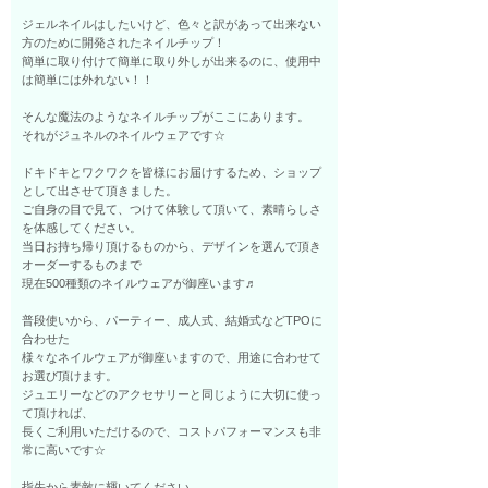
ジェルネイルはしたいけど、色々と訳があって出来ない
方のために開発されたネイルチップ！
簡単に取り付けて簡単に取り外しが出来るのに、使用中
は簡単には外れない！！
そんな魔法のようなネイルチップがここにあります。
それがジュネルのネイルウェアです☆
ドキドキとワクワクを皆様にお届けするため、ショップ
として出させて頂きました。
ご自身の目で見て、つけて体験して頂いて、素晴らしさ
を体感してください。
当日お持ち帰り頂けるものから、デザインを選んで頂き
オーダーするものまで
現在500種類のネイルウェアが御座います♬
普段使いから、パーティー、成人式、結婚式などTPOに
合わせた
様々なネイルウェアが御座いますので、用途に合わせて
お選び頂けます。
ジュエリーなどのアクセサリーと同じように大切に使っ
て頂ければ、
長くご利用いただけるので、コストパフォーマンスも非
常に高いです☆
指先から素敵に輝いてください。