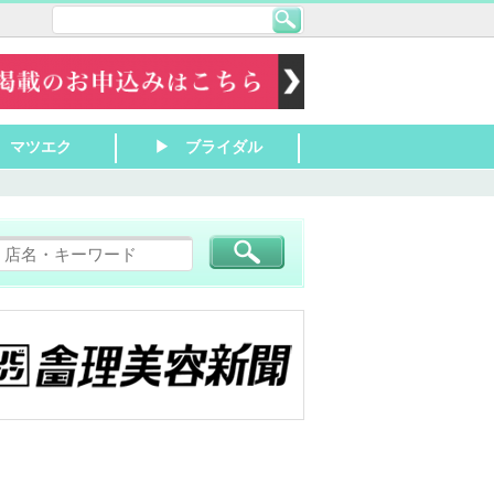
 マツエク
▶ ブライダル
田 リラク
山 リラク
所 リラク
津 リラク
津京 リラク
田 リラク
草津 リラク
津 リラク
東 リラク
山 リラク
洲 リラク
江八幡 リラク
根 リラク
原 リラク
浜 リラク
賀 リラク
南 リラク
近江 リラク
津 マツエク
津・栗東 マツエ
山～近江八幡 マ
浜～彦根 マツエ
の他滋賀 マツエ
▶ 大津 ブライダル
▶ 草津・栗東 ブライ
▶ 守山～近江八幡 ブ
▶ 長浜～彦根 ブライ
▶ その他滋賀 ブライ
ダル
ライダル
ダル
ダル