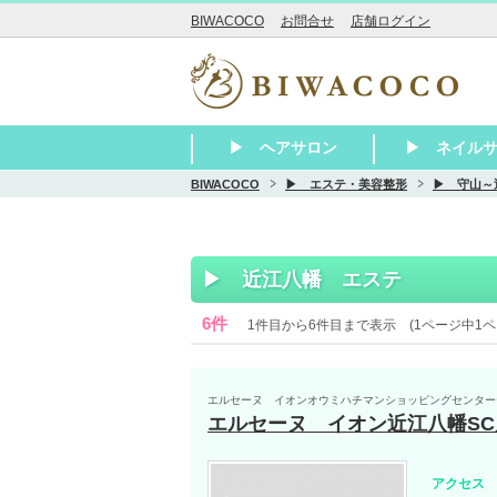
BIWACOCO
お問合せ
店舗ログイン
▶ ヘアサロン
▶ ネイル
BIWACOCO
▶ エステ・美容整形
▶ 守山～
▶ 大津
▶ 草津・栗東
▶ 守山～近江八幡
▶ 彦根～長浜
▶ 東近江・湖南・甲賀
▶ その他滋賀 美容室
▶ 瀬田 美容
▶ 石山 美容
▶ 膳所 美容
▶ 大津 美容
▶ 大津京 美
▶ 堅田 美容
▶ 南草津 美
▶ 草津 美容
▶ 栗東 美容
▶ 守山 美容
▶ 野洲 美容
▶ 近江八幡 
▶ 彦根 美容
▶ 米原 美容
▶ 長浜 美容
▶ 甲賀 美容
▶ 東近江 美
▶ 湖南 美容
▶ 大津
▶ 草津・栗東
▶ 守山～近江
▶ 彦根～長浜
▶ 東近江・湖
▶ その他滋賀
▶ 近江八幡 エステ
6件
1件目から6件目まで表示 (1ページ中1ペ
エルセーヌ イオンオウミハチマンショッピングセンター
エルセーヌ イオン近江八幡SC
アクセス