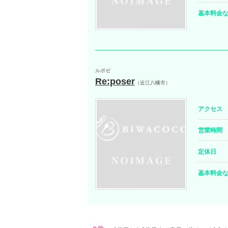
基本料金
ルポゼ
Re:poser
（近江八幡市）
アクセス
営業時間
定休日
基本料金