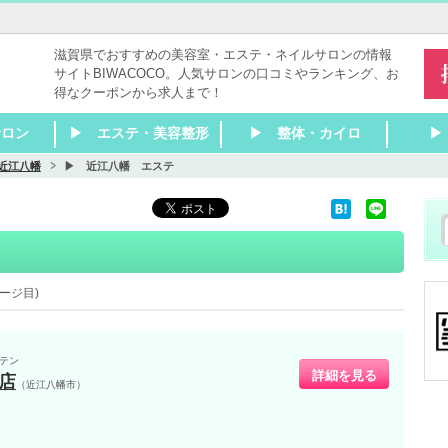
滋賀県でおすすめの美容室・エステ・ネイルサロンの情報
サイトBIWACOCO。人気サロンの口コミやランキング、お
得なクーポンから求人まで！
サロン
▶ エステ・美容整形
▶ 整体・カイロ
▶
近江八幡
▶ 近江八幡 エステ
室
室
室
室
容室
室
容室
室
室
室
室
美容室
室
室
室
室
容室
室
八幡
南・甲賀
 ネイル
▶ 瀬田 ネイル
▶ 石山 ネイル
▶ 膳所 ネイル
▶ 大津 ネイル
▶ 大津京 ネイル
▶ 堅田 ネイル
▶ 南草津 ネイル
▶ 草津 ネイル
▶ 栗東 ネイル
▶ 守山 ネイル
▶ 野洲 ネイル
▶ 近江八幡 ネイル
▶ 彦根 ネイル
▶ 米原 ネイル
▶ 長浜 ネイル
▶ 甲賀 ネイル
▶ 東近江 ネイル
▶ 湖南 ネイル
▶ 大津
▶ 草津・栗東
▶ 守山～近江八幡
▶ 彦根～長浜
▶ 東近江・湖南・甲賀
▶ その他滋賀 エステ
▶ 瀬田 エステ
▶ 石山 エステ
▶ 膳所 エステ
▶ 大津 エステ
▶ 大津京 エステ
▶ 堅田 エステ
▶ 南草津 エステ
▶ 草津 エステ
▶ 栗東 エステ
▶ 守山 エステ
▶ 野洲 エステ
▶ 近江八幡 エステ
▶ 彦根 エステ
▶ 米原 エステ
▶ 長浜 エステ
▶ 甲賀 エステ
▶ 湖南 エステ
▶ 東近江 エステ
▶ 大津
▶ 草津・栗東
▶ 守山～近江八幡
▶ 彦根～長浜
▶ 東近江・湖南・甲賀
▶ その他滋賀 リラク
▶ 瀬
▶ 石
▶ 膳
▶ 大
▶ 大
▶ 堅
▶ 南
▶ 草
▶ 栗
▶ 守
▶ 野
▶ 近
▶ 彦
▶ 米
▶ 長
▶ 甲
▶ 湖
▶ 東
▶ 大
▶ 草
▶ 守
▶ 長
▶ そ
ク
ツエク
ク
ク
ージ目)
テン
詳細を見る
店
（近江八幡市）