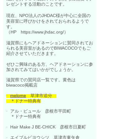
レゼントする活動のことです。
現在、NPO法人のJ
HDAC様が中心に全国の
美容室に呼びかけをされておられるようで
す。
（HP https://www.jhdac.org/）
滋賀県にもヘアドネーションに賛同されてお
られる美容室があるのでBIWACOCOでもご
紹介させていただきます。
ぜひご興味のある方、ヘアドネーションに参
加されてみてはいかがでしょうか。
滋賀県での賛同店一覧です。黄色は
biwacoco掲載店
melome
草津市追分
·
＊ドナー特典有
アル・ピュール
彦根市平田町
·
＊ドナー特典有
Hair Make J BE-CHICK
彦根市日夏町
·
エイブルビヨウシツ
草津市東矢倉
·