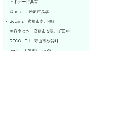
＊ドナー特典有
縁
-enisi-
米原市高溝
·
Beam-z
彦根市南川瀬町
·
美容室ゆき 高島市安曇川町田中
·
REGOLITH
守山市欲賀町
·
genie
大津市におの浜
·
xanadu
草津市草津
·
＊ドナー特典有
Couleur
大津市唐崎
·
TIARA
本店
大津市仰木の里東
·
一覧へ