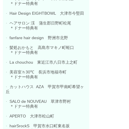
＊ドナー特典有
Hair Design EIGHTBOWL
大津市今堅田
·
ヘアサロン 渓
蒲生郡日野町松尾
·
＊ドナー特典有
fanfare hair design
野洲市北野
·
髪処おかもと
高島市マキノ町蛭口
·
＊ドナー特典有
La chouchou
東近江市八日市上之町
·
美容室ｈ
30℃
長浜市地福寺町
·
＊ドナー特典有
カットハウス
AZA
甲賀市甲南町希望ヶ
·
丘
SALO de NOUVEAU
草津市野村
·
＊ドナー特典有
APERTO
大津市松山町
·
hairSrockS
甲賀市水口町東名坂
·