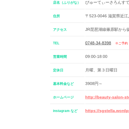
びゅーてぃーさろんす
店名（ふりがな）
〒523-0046 滋賀県近
住所
JR琵琶湖線篠原駅から
アクセス
0748-34-8398
TEL
※ご予約
09:00-18:00
営業時間
月曜、第３日曜日
定休日
3908円～
基本料金など
http://beauty-salon-ste
ホームページ
https://sgstella.word
instagram など