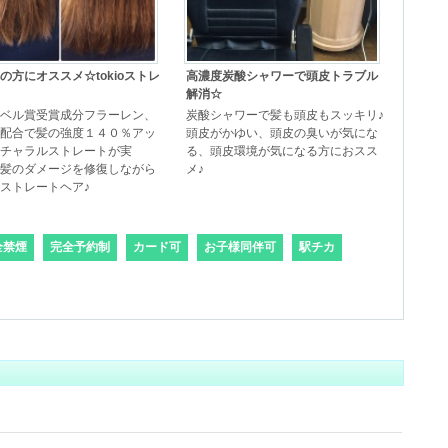
の方にオススメ☆tokioストレ
高濃度炭酸シャワーで頭皮トラブル
解消☆
ベル賞受賞成分フラーレン、
炭酸シャワーで髪も頭皮もスッキリ♪
配合で髪の強度１４０％アッ
頭皮がかゆい、頭皮の臭いが気にな
チャラルストレートが実
る、頭皮環境が気になる方におスス
髪のダメージを修復しながら
メ♪
ストレートヘア♪
全禁煙
完全予約制
カード可
お子様同伴可
駅チカ