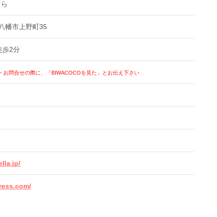
てら
江八幡市上野町35
徒歩2分
・お問合せの際に、「BIWACOCOを見た」とお伝え下さい
lla.jp/
press.com/