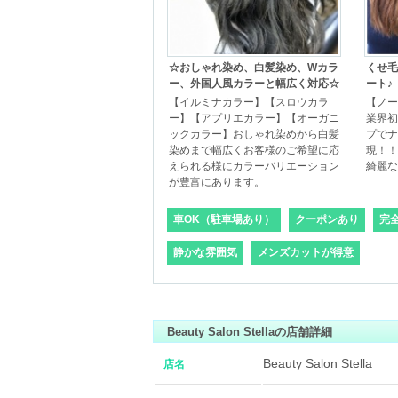
☆おしゃれ染め、白髪染め、Wカラ
くせ毛
ー、外国人風カラーと幅広く対応☆
ート♪
【イルミナカラー】【スロウカラ
【ノー
ー】【アプリエカラー】【オーガニ
業界初
ックカラー】おしゃれ染めから白髪
プでナ
染めまで幅広くお客様のご希望に応
現！！
えられる様にカラーバリエーション
綺麗な
が豊富にあります。
車OK（駐車場あり）
クーポンあり
完
静かな雰囲気
メンズカットが得意
Beauty Salon Stellaの店舗詳細
Beauty Salon Stella
店名