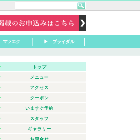
 マツエク
▶ ブライダル
田 リラク
山 リラク
所 リラク
津 リラク
津京 リラク
田 リラク
草津 リラク
津 リラク
東 リラク
山 リラク
洲 リラク
江八幡 リラク
根 リラク
原 リラク
浜 リラク
賀 リラク
南 リラク
近江 リラク
津 マツエク
津・栗東 マツエ
山～近江八幡 マ
浜～彦根 マツエ
の他滋賀 マツエ
▶ 大津 ブライダル
▶ 草津・栗東 ブライ
▶ 守山～近江八幡 ブ
▶ 長浜～彦根 ブライ
▶ その他滋賀 ブライ
ダル
ライダル
ダル
ダル
トップ
メニュー
アクセス
クーポン
いますぐ予約
スタッフ
ギャラリー
お問合せ