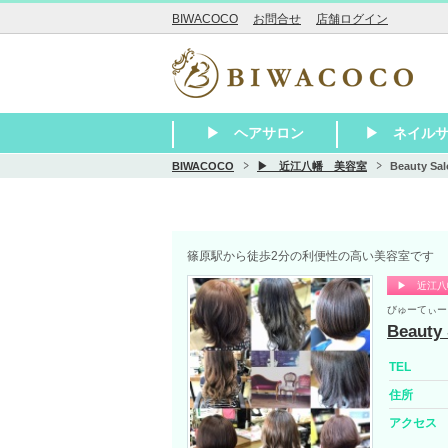
BIWACOCO
お問合せ
店舗ログイン
▶ ヘアサロン
▶ ネイル
BIWACOCO
▶ 近江八幡 美容室
Beauty Sal
▶ 大津
▶ 草津・栗東
▶ 守山～近江八幡
▶ 彦根～長浜
▶ 東近江・湖南・甲賀
▶ その他滋賀 美容室
▶ 瀬田 美容
▶ 石山 美容
▶ 膳所 美容
▶ 大津 美容
▶ 大津京 美
▶ 堅田 美容
▶ 南草津 美
▶ 草津 美容
▶ 栗東 美容
▶ 守山 美容
▶ 野洲 美容
▶ 近江八幡 
▶ 彦根 美容
▶ 米原 美容
▶ 長浜 美容
▶ 甲賀 美容
▶ 東近江 美
▶ 湖南 美容
▶ 大津
▶ 草津・栗東
▶ 守山～近江
▶ 彦根～長浜
▶ 東近江・湖
▶ その他滋賀
篠原駅から徒歩2分の利便性の高い美容室です
▶ 近江八
びゅーてぃー
Beauty 
TEL
住所
アクセス