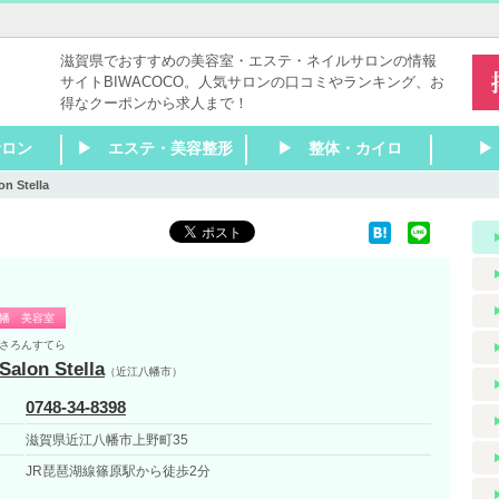
滋賀県でおすすめの美容室・エステ・ネイルサロンの情報
サイトBIWACOCO。人気サロンの口コミやランキング、お
得なクーポンから求人まで！
サロン
▶ エステ・美容整形
▶ 整体・カイロ
▶
on Stella
室
室
室
室
容室
室
容室
室
室
室
室
美容室
室
室
室
室
容室
室
八幡
南・甲賀
 ネイル
▶ 瀬田 ネイル
▶ 石山 ネイル
▶ 膳所 ネイル
▶ 大津 ネイル
▶ 大津京 ネイル
▶ 堅田 ネイル
▶ 南草津 ネイル
▶ 草津 ネイル
▶ 栗東 ネイル
▶ 守山 ネイル
▶ 野洲 ネイル
▶ 近江八幡 ネイル
▶ 彦根 ネイル
▶ 米原 ネイル
▶ 長浜 ネイル
▶ 甲賀 ネイル
▶ 東近江 ネイル
▶ 湖南 ネイル
▶ 大津
▶ 草津・栗東
▶ 守山～近江八幡
▶ 彦根～長浜
▶ 東近江・湖南・甲賀
▶ その他滋賀 エステ
▶ 瀬田 エステ
▶ 石山 エステ
▶ 膳所 エステ
▶ 大津 エステ
▶ 大津京 エステ
▶ 堅田 エステ
▶ 南草津 エステ
▶ 草津 エステ
▶ 栗東 エステ
▶ 守山 エステ
▶ 野洲 エステ
▶ 近江八幡 エステ
▶ 彦根 エステ
▶ 米原 エステ
▶ 長浜 エステ
▶ 甲賀 エステ
▶ 湖南 エステ
▶ 東近江 エステ
▶ 大津
▶ 草津・栗東
▶ 守山～近江八幡
▶ 彦根～長浜
▶ 東近江・湖南・甲賀
▶ その他滋賀 リラク
▶ 瀬
▶ 石
▶ 膳
▶ 大
▶ 大
▶ 堅
▶ 南
▶ 草
▶ 栗
▶ 守
▶ 野
▶ 近
▶ 彦
▶ 米
▶ 長
▶ 甲
▶ 湖
▶ 東
▶ 大
▶ 草
▶ 守
▶ 長
▶ そ
ク
ツエク
ク
ク
幡 美容室
さろんすてら
Salon Stella
（近江八幡市）
0748-34-8398
滋賀県近江八幡市上野町35
JR琵琶湖線篠原駅から徒歩2分