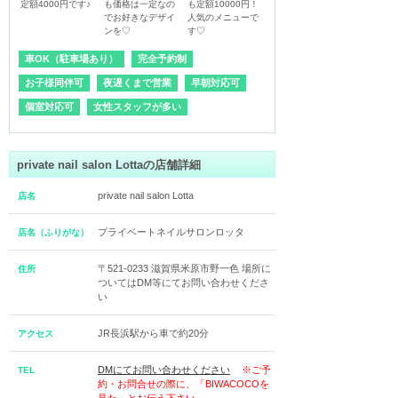
定額4000円です♪
も価格は一定なの
も定額10000円！
でお好きなデザイ
人気のメニューで
ンを♡
す♡
車OK（駐車場あり）
完全予約制
お子様同伴可
夜遅くまで営業
早朝対応可
個室対応可
女性スタッフが多い
private nail salon Lottaの店舗詳細
private nail salon Lotta
店名
プライベートネイルサロンロッタ
店名（ふりがな）
〒521-0233 滋賀県米原市野一色 場所に
住所
ついてはDM等にてお問い合わせくださ
い
JR長浜駅から車で約20分
アクセス
DMにてお問い合わせください
※ご予
TEL
約・お問合せの際に、「BIWACOCOを