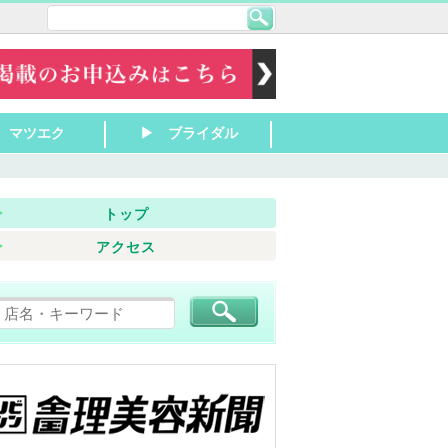
 マツエク
▶ ブライダル
田 リラク
山 リラク
所 リラク
津 リラク
津京 リラク
田 リラク
草津 リラク
津 リラク
東 リラク
山 リラク
洲 リラク
江八幡 リラク
根 リラク
原 リラク
浜 リラク
賀 リラク
南 リラク
近江 リラク
津 マツエク
津・栗東 マツエ
山～近江八幡 マ
浜～彦根 マツエ
の他滋賀 マツエ
▶ 大津 ブライダル
▶ 草津・栗東 ブライ
▶ 守山～近江八幡 ブ
▶ 長浜～彦根 ブライ
▶ その他滋賀 ブライ
ダル
ライダル
ダル
ダル
トップ
アクセス