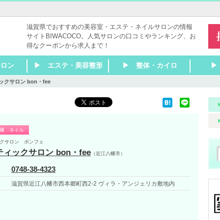
滋賀県でおすすめの美容室・エステ・ネイルサロンの情報
サイトBIWACOCO。人気サロンの口コミやランキング、お
得なクーポンから求人まで！
サロン
▶ エステ・美容整形
▶ 整体・カイロ
▶
クサロン bon・fee
室
室
室
室
容室
室
容室
室
室
室
室
美容室
室
室
室
室
容室
室
八幡
南・甲賀
 ネイル
▶ 瀬田 ネイル
▶ 石山 ネイル
▶ 膳所 ネイル
▶ 大津 ネイル
▶ 大津京 ネイル
▶ 堅田 ネイル
▶ 南草津 ネイル
▶ 草津 ネイル
▶ 栗東 ネイル
▶ 守山 ネイル
▶ 野洲 ネイル
▶ 近江八幡 ネイル
▶ 彦根 ネイル
▶ 米原 ネイル
▶ 長浜 ネイル
▶ 甲賀 ネイル
▶ 東近江 ネイル
▶ 湖南 ネイル
▶ 大津
▶ 草津・栗東
▶ 守山～近江八幡
▶ 彦根～長浜
▶ 東近江・湖南・甲賀
▶ その他滋賀 エステ
▶ 瀬田 エステ
▶ 石山 エステ
▶ 膳所 エステ
▶ 大津 エステ
▶ 大津京 エステ
▶ 堅田 エステ
▶ 南草津 エステ
▶ 草津 エステ
▶ 栗東 エステ
▶ 守山 エステ
▶ 野洲 エステ
▶ 近江八幡 エステ
▶ 彦根 エステ
▶ 米原 エステ
▶ 長浜 エステ
▶ 甲賀 エステ
▶ 湖南 エステ
▶ 東近江 エステ
▶ 大津
▶ 草津・栗東
▶ 守山～近江八幡
▶ 彦根～長浜
▶ 東近江・湖南・甲賀
▶ その他滋賀 リラク
▶ 瀬
▶ 石
▶ 膳
▶ 大
▶ 大
▶ 堅
▶ 南
▶ 草
▶ 栗
▶ 守
▶ 野
▶ 近
▶ 彦
▶ 米
▶ 長
▶ 甲
▶ 湖
▶ 東
▶ 大
▶ 草
▶ 守
▶ 長
▶ そ
ク
ツエク
ク
ク
幡 ネイル
クサロン ボンフェ
ィックサロン bon・fee
（近江八幡市）
0748-38-4323
滋賀県近江八幡市西本郷町西2-2 ヴィラ・アンジェリカ敷地内