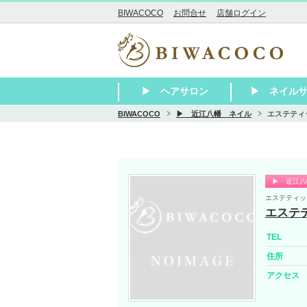
BIWACOCO
お問合せ
店舗ログイン
▶ ヘアサロン
▶ ネイル
BIWACOCO
▶ 近江八幡 ネイル
エステティッ
▶ 大津
▶ 草津・栗東
▶ 守山～近江八幡
▶ 彦根～長浜
▶ 東近江・湖南・甲賀
▶ その他滋賀 美容室
▶ 瀬田 美容
▶ 石山 美容
▶ 膳所 美容
▶ 大津 美容
▶ 大津京 美
▶ 堅田 美容
▶ 南草津 美
▶ 草津 美容
▶ 栗東 美容
▶ 守山 美容
▶ 野洲 美容
▶ 近江八幡 
▶ 彦根 美容
▶ 米原 美容
▶ 長浜 美容
▶ 甲賀 美容
▶ 東近江 美
▶ 湖南 美容
▶ 大津
▶ 草津・栗東
▶ 守山～近江
▶ 彦根～長浜
▶ 東近江・湖
▶ その他滋賀
▶ 近江八
エステティッ
エステテ
TEL
住所
アクセス