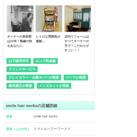
オーナーの美容歴
レトロな雰囲気が
店内リフォームは
は23年！熟練の技
素敵♪♪
すべてオーナーの
をあなたに♪
手で！こだわりが
すごい！！
お子様同伴可
ロング料金無
ドリンクサービス
グレイカラー・白髪カバーが得意
パーマが得意
縮毛矯正が得意
メンズカットが得意
smile hair worksの店舗詳細
smile hair works
店名
スマイルヘアーワークス
店名（ふりがな）