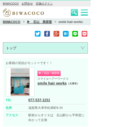
BIWACOCO
お問合せ
店舗ログイン
BIWACOCO
▶ 石山 美容室
smile hair works
トップ
お客様の笑顔がモットーです！！
▶ 石山 美容室
スマイルヘアーワークス
smile hair works
（大津市）
077-537-1151
TEL
住所
滋賀県大津市松原町8-24
アクセス
駅前からすぐそば 石山駅から平和堂に
向かって左側