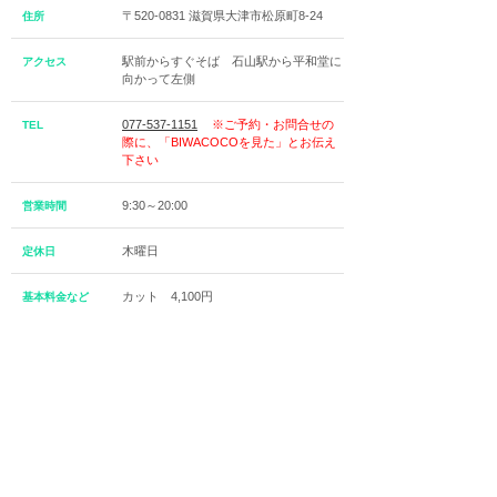
〒520-0831 滋賀県大津市松原町8-24
住所
駅前からすぐそば 石山駅から平和堂に
アクセス
向かって左側
077-537-1151
※ご予約・お問合せの
TEL
際に、「BIWACOCOを見た」とお伝え
下さい
9:30～20:00
営業時間
木曜日
定休日
カット 4,100円
基本料金など
トップ
メニュー
アクセス