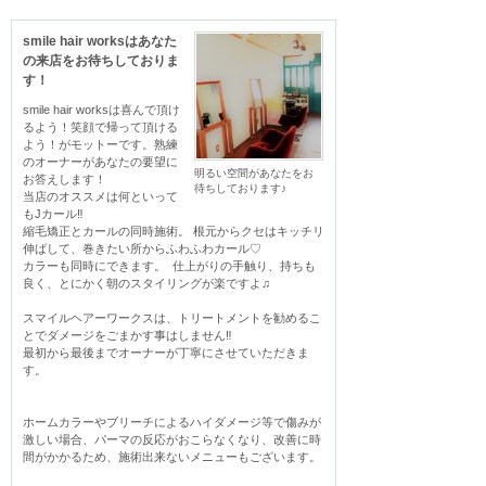
smile hair worksはあなた
の来店をお待ちしておりま
す！
smile hair worksは喜んで頂け
るよう！笑顔で帰って頂ける
よう！がモットーです。熟練
のオーナーがあなたの要望に
明るい空間があなたをお
お答えします！  

待ちしております♪
当店のオススメは何といって
もJカール‼︎

縮毛矯正とカールの同時施術。 根元からクセはキッチリ
伸ばして、巻きたい所からふわふわカール♡

カラーも同時にできます。  仕上がりの手触り、持ちも
良く、とにかく朝のスタイリングが楽ですよ♫

スマイルヘアーワークスは、トリートメントを勧めるこ
とでダメージをごまかす事はしません‼︎

最初から最後までオーナーが丁寧にさせていただきま
す。

ホームカラーやブリーチによるハイダメージ等で傷みが
激しい場合、パーマの反応がおこらなくなり、改善に時
間がかかるため、施術出来ないメニューもございます。