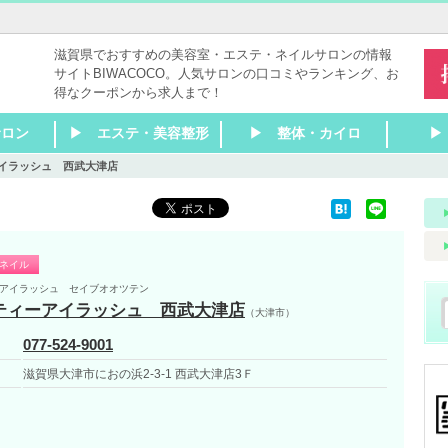
滋賀県でおすすめの美容室・エステ・ネイルサロンの情報
サイトBIWACOCO。人気サロンの口コミやランキング、お
得なクーポンから求人まで！
サロン
▶ エステ・美容整形
▶ 整体・カイロ
▶
イラッシュ 西武大津店
室
室
室
室
容室
室
容室
室
室
室
室
美容室
室
室
室
室
容室
室
八幡
南・甲賀
 ネイル
▶ 瀬田 ネイル
▶ 石山 ネイル
▶ 膳所 ネイル
▶ 大津 ネイル
▶ 大津京 ネイル
▶ 堅田 ネイル
▶ 南草津 ネイル
▶ 草津 ネイル
▶ 栗東 ネイル
▶ 守山 ネイル
▶ 野洲 ネイル
▶ 近江八幡 ネイル
▶ 彦根 ネイル
▶ 米原 ネイル
▶ 長浜 ネイル
▶ 甲賀 ネイル
▶ 東近江 ネイル
▶ 湖南 ネイル
▶ 大津
▶ 草津・栗東
▶ 守山～近江八幡
▶ 彦根～長浜
▶ 東近江・湖南・甲賀
▶ その他滋賀 エステ
▶ 瀬田 エステ
▶ 石山 エステ
▶ 膳所 エステ
▶ 大津 エステ
▶ 大津京 エステ
▶ 堅田 エステ
▶ 南草津 エステ
▶ 草津 エステ
▶ 栗東 エステ
▶ 守山 エステ
▶ 野洲 エステ
▶ 近江八幡 エステ
▶ 彦根 エステ
▶ 米原 エステ
▶ 長浜 エステ
▶ 甲賀 エステ
▶ 湖南 エステ
▶ 東近江 エステ
▶ 大津
▶ 草津・栗東
▶ 守山～近江八幡
▶ 彦根～長浜
▶ 東近江・湖南・甲賀
▶ その他滋賀 リラク
▶ 瀬
▶ 石
▶ 膳
▶ 大
▶ 大
▶ 堅
▶ 南
▶ 草
▶ 栗
▶ 守
▶ 野
▶ 近
▶ 彦
▶ 米
▶ 長
▶ 甲
▶ 湖
▶ 東
▶ 大
▶ 草
▶ 守
▶ 長
▶ そ
ク
ツエク
ク
ク
ネイル
アイラッシュ セイブオオツテン
ティーアイラッシュ 西武大津店
（大津市）
077-524-9001
滋賀県大津市におの浜2-3-1 西武大津店3Ｆ