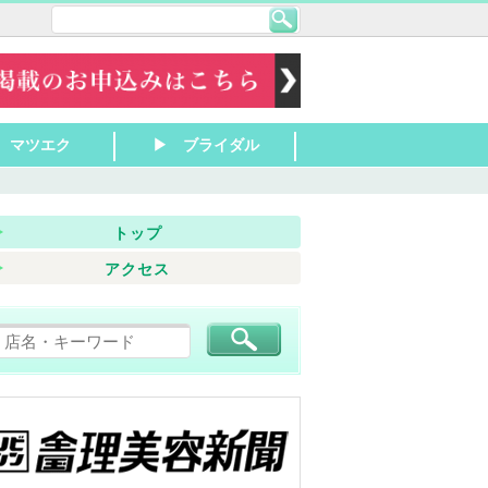
 マツエク
▶ ブライダル
田 リラク
山 リラク
所 リラク
津 リラク
津京 リラク
田 リラク
草津 リラク
津 リラク
東 リラク
山 リラク
洲 リラク
江八幡 リラク
根 リラク
原 リラク
浜 リラク
賀 リラク
南 リラク
近江 リラク
津 マツエク
津・栗東 マツエ
山～近江八幡 マ
浜～彦根 マツエ
の他滋賀 マツエ
▶ 大津 ブライダル
▶ 草津・栗東 ブライ
▶ 守山～近江八幡 ブ
▶ 長浜～彦根 ブライ
▶ その他滋賀 ブライ
ダル
ライダル
ダル
ダル
トップ
アクセス