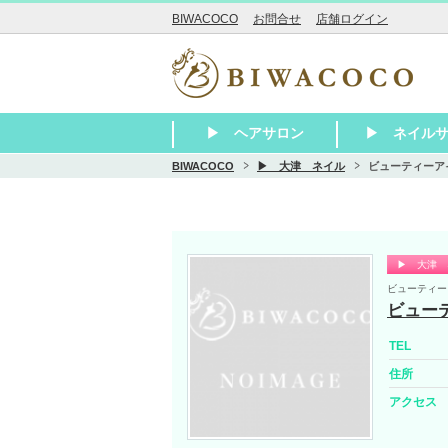
BIWACOCO
お問合せ
店舗ログイン
▶ ヘアサロン
▶ ネイル
BIWACOCO
▶ 大津 ネイル
ビューティーア
▶ 大津
▶ 草津・栗東
▶ 守山～近江八幡
▶ 彦根～長浜
▶ 東近江・湖南・甲賀
▶ その他滋賀 美容室
▶ 瀬田 美容
▶ 石山 美容
▶ 膳所 美容
▶ 大津 美容
▶ 大津京 美
▶ 堅田 美容
▶ 南草津 美
▶ 草津 美容
▶ 栗東 美容
▶ 守山 美容
▶ 野洲 美容
▶ 近江八幡 
▶ 彦根 美容
▶ 米原 美容
▶ 長浜 美容
▶ 甲賀 美容
▶ 東近江 美
▶ 湖南 美容
▶ 大津
▶ 草津・栗東
▶ 守山～近江
▶ 彦根～長浜
▶ 東近江・湖
▶ その他滋賀
▶ 大津 
ビューティー
ビュー
TEL
住所
アクセス