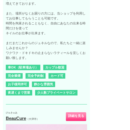
増えてきております。
また、場所がなくお困りの方には、当ショップを利用し
てお仕事してもらうことも可能です。
時間を拘束されることもなく、自由にあなたの出来る時
間だけを使って
ネイルのお仕事が出来ます。
まだまだこれからのジュネルなので、私たちと一緒に楽
しみませんか？
ワクワク・ドキドキの止まらないラティールを宜しくお
願い致します。
車OK（駐車場あり）
カップル歓迎
完全禁煙
完全予約制
カード可
お子様同伴可
静かな雰囲気
夜遅くまで営業
少人数プライベートサロン
びゅきゅあ
詳細を見る
BeauCure
（大津市）