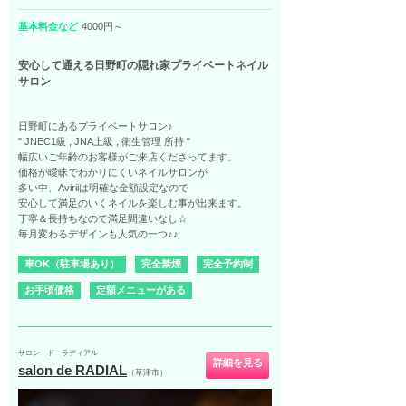
基本料金など
4000円～
安心して通える日野町の隠れ家プライベートネイル
サロン
日野町にあるプライベートサロン♪
" JNEC1級 , JNA上級 , 衛生管理 所持 "
幅広いご年齢のお客様がご来店くださってます。
価格が曖昧でわかりにくいネイルサロンが
多い中、Aviriiは明確な金額設定なので
安心して満足のいくネイルを楽しむ事が出来ます。
丁寧＆長持ちなので満足間違いなし☆
毎月変わるデザインも人気の一つ♪♪
車OK（駐車場あり）
完全禁煙
完全予約制
お手頃価格
定額メニューがある
サロン ド ラディアル
詳細を見る
salon de RADIAL
（草津市）