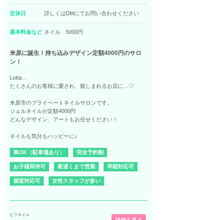
定休日
詳しくはDMにてお問い合わせください
基本料金など
ネイル 5000円
米原に誕生！持ち込みデザイン定額4000円のサロ
ン！
Lotta...
たくさんのお客様に愛され、親しまれるお店に…♡
米原市のプライベートネイルサロンです。
ジェルネイルが定額4000円
どんなデザイン、アートもお任せください！
ネイルも気分もハッピーに♪
車OK（駐車場あり）
完全予約制
お子様同伴可
夜遅くまで営業
早朝対応可
個室対応可
女性スタッフが多い
ビフネイル