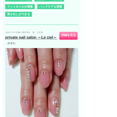
フットネイルが得意
ハンドケアも得意
長さ出しができる
ぷらいべーとねいるさろん る・しえる
詳細を見る
private nail salon ～Le ciel～
（草津市）