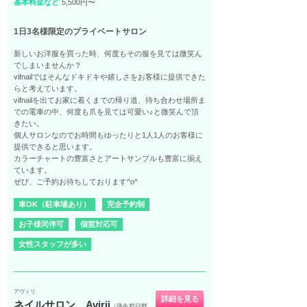
基本料金など
5,500円〜
1日3名様限定のプライベートサロン
新しいお洋服を買った時、何度もその服を見ては微笑ん
でしまいませんか？
vifnailではそんなドキドキや嬉しさをお客様に提供できた
らと考えています。
vifnailを出てお家に着くまでの帰り道、待ち合わせ場所ま
での電車の中、何度も爪を見ては可愛い♪と微笑んで頂
きたい。
個人サロンなのでお時間もゆったりと1人1人のお客様に
提供できると思います。
カラーチャートの豊富さとアートサンプルも豊富に揃え
ています。
ぜび、ご予約お待ちしております^o^
車OK（駐車場あり）
完全予約制
お子様同伴可
個室対応可
女性スタッフが多い
アヴィリ
詳細を見る
ネイルサロン Avirii
（蒲生郡日野