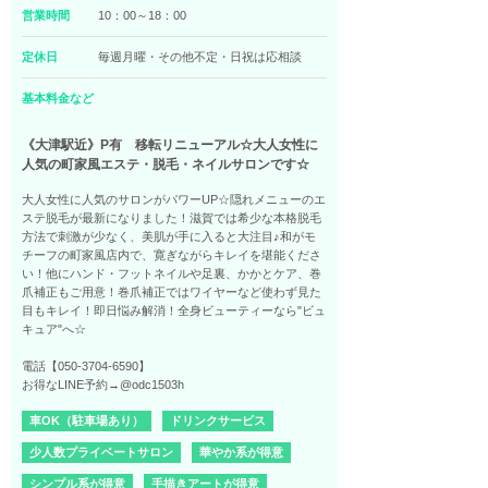
営業時間
10：00～18：00
定休日
毎週月曜・その他不定・日祝は応相談
基本料金など
《大津駅近》P有 移転リニューアル☆大人女性に
人気の町家風エステ・脱毛・ネイルサロンです☆
大人女性に人気のサロンがパワーUP☆隠れメニューのエ
ステ脱毛が最新になりました！滋賀では希少な本格脱毛
方法で刺激が少なく、美肌が手に入ると大注目♪和がモ
チーフの町家風店内で、寛ぎながらキレイを堪能くださ
い！他にハンド・フットネイルや足裏、かかとケア、巻
爪補正もご用意！巻爪補正ではワイヤーなど使わず見た
目もキレイ！即日悩み解消！全身ビューティーなら"ビュ
キュア"へ☆
電話【050-3704-6590】
お得なLINE予約→@odc1503h
車OK（駐車場あり）
ドリンクサービス
少人数プライベートサロン
華やか系が得意
シンプル系が得意
手描きアートが得意