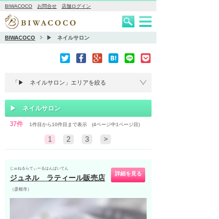
BIWACOCO
お問合せ
店舗ログイン
BIWACOCO
▶ ネイルサロン
▶ ネイルサロン
37件
1件目から10件目まで表示 (4ページ中1ページ目)
1
2
3
>
じゅねるらてぃーるはんばいてん
詳細を見る
ジュネル ラティール販売店
（彦根市）