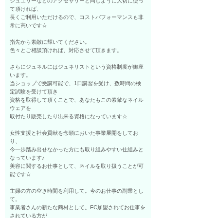
ジュエリーなどのアクセサリーと同じように大切に使っ
て頂ければ、
長くご利用いただけるので、コストパフォーマンスも非
常に高いです☆
指先から素敵に輝いてください。
色々とご相談頂ければ、対応させて頂きます。
さらにジュネルにはジュネリストという資格制度が御座
います。
当ショップで受講可能で、1日講習を受け、数時間の検
定試験を受けて頂き
資格を取得して頂くことで、あなたもこの素敵なネイル
ウェアを
取付たり販売したり出来る資格になっています☆
女性支援と社会貢献を念頭においた事業展開をしてお
り、
今一歩踏み出せなかった方にも取り組みやすい仕組みと
なっています♪
美容に関するお仕事として、ネイルを取り扱うことが可
能です☆
主婦の方の空き時間を利用して。今のお仕事の副業とし
て。
事業者さんの新たな商材として。FC加盟されてお仕事を
されている方が