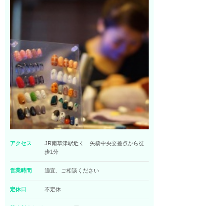
アクセス
JR南草津駅近く 矢橋中央交差点から徒
歩1分
営業時間
適宜、ご相談ください
定休日
不定休
基本料金など
2000〜5000円