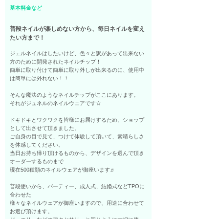
基本料金など
普段ネイルが楽しめない方から、毎日ネイルを変え
たい方まで！
ジェルネイルはしたいけど、色々と訳があって出来ない
方のために開発されたネイルチップ！
簡単に取り付けて簡単に取り外しが出来るのに、使用中
は簡単には外れない！！
そんな魔法のようなネイルチップがここにあります。
それがジュネルのネイルウェアです☆
ドキドキとワクワクを皆様にお届けするため、ショップ
として出させて頂きました。
ご自身の目で見て、つけて体験して頂いて、素晴らしさ
を体感してください。
当日お持ち帰り頂けるものから、デザインを選んで頂き
オーダーするものまで
現在500種類のネイルウェアが御座います♬
普段使いから、パーティー、成人式、結婚式などTPOに
合わせた
様々なネイルウェアが御座いますので、用途に合わせて
お選び頂けます。