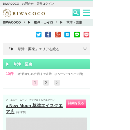
BIWACOCO
お問合せ
店舗ログイン
BIWACOCO
▶ 整体・カイロ
▶ 草津・栗東
▶ 草津・栗東
15件
1件目から10件目まで表示 (2ページ中1ページ目)
1
2
>
ア ニュー ムーン クサツエイスクエアテン
詳細を見る
a New Moon 草津エイスクエ
ア店
（草津市）