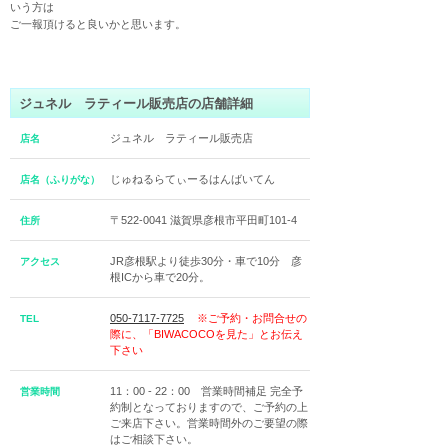
いう方は

ご一報頂けると良いかと思います。
ジュネル ラティール販売店の店舗詳細
ジュネル ラティール販売店
店名
じゅねるらてぃーるはんばいてん
店名（ふりがな）
〒522-0041 滋賀県彦根市平田町101-4
住所
JR彦根駅より徒歩30分・車で10分 彦
アクセス
根ICから車で20分。
050-7117-7725
※ご予約・お問合せの
TEL
際に、「BIWACOCOを見た」とお伝え
下さい
11：00 - 22：00 営業時間補足 完全予
営業時間
約制となっておりますので、ご予約の上
ご来店下さい。営業時間外のご要望の際
はご相談下さい。