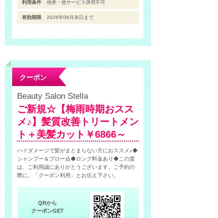
利用条件
他券・他サービス併用不可
有効期限
2026年08月末日まで
クーポン
Beauty Salon Stella
ご新規☆【梅雨時期おスス
メ♪】髪質改善トリートメン
ト＋美髪カット￥6866～
ハイダメージで髪がまとまらない方におススメ♪◆
シャンプー＆ブロー込◆ロング料金あり◆この度
は、ご利用誠にありがとうございます。ご予約の
際に、「クーポン利用」とお伝え下さい。
QRから
クーポンGET