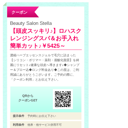
クーポン
Beauty Salon Stella
【頭皮スッキリ♪】ロハスク
レンジングスパ＆お手入れ
簡単カット♪￥5425～
濃縮ハーブエッセンスジェルで毛穴に詰まった
【シリコン・ポリマー・薬剤・過酸化脂質】を綺
麗にリセット♪健康な頭皮へ導きます♪◆シャンプ
ー＆ブロー込◆ロング料金あり◆この度は、ご利
用誠にありがとうございます。ご予約の際に、
「クーポン利用」とお伝え下さい。
QRから
クーポンGET
提示条件
予約時にお伝え下さい
利用条件
他券・他サービス併用不可