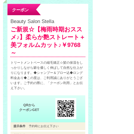
クーポン
Beauty Salon Stella
ご新規☆【梅雨時期おスス
メ♪】柔らか艶ストレート＋
美フォルムカット♪￥9768
～
トリートメントベースの縮毛矯正☆髪の保湿をし
っかりしながら癖を優しく伸ばして自然な仕上が
りになります。◆シャンプー＆ブロー込◆ロング
料金あり◆この度は、ご利用誠にありがとうござ
います。ご予約の際に、「クーポン利用」とお伝
え下さい。
QRから
クーポンGET
提示条件
予約時にお伝え下さい