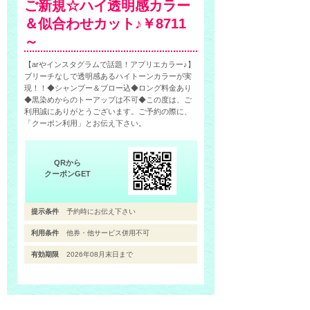
ご新規☆ハイ透明感カラー
＆似合わせカット♪￥8711
～
【arやインスタグラムで話題！アプリエカラー♪】
ブリーチなしで透明感あるハイトーンカラーが実
現！！◆シャンプー＆ブロー込◆ロング料金あり
◆黒染めからのトーアップは不可◆この度は、ご
利用誠にありがとうございます。ご予約の際に、
「クーポン利用」とお伝え下さい。
QRから
クーポンGET
提示条件
予約時にお伝え下さい
利用条件
他券・他サービス併用不可
有効期限
2026年08月末日まで