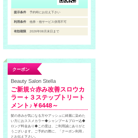
提示条件
予約時にお伝え下さい
利用条件
他券・他サービス併用不可
有効期限
2026年08月末日まで
クーポン
Beauty Salon Stella
ご新規☆赤み改善スロウカ
ラー＋３ステップトリート
メント♪￥6448～
髪の赤みが気になる方やアッシュに綺麗に染めた
い方におススメカラー◆シャンプー＆ブロー込◆
ロング料金あり◆この度は、ご利用誠にありがと
うございます。ご予約の際に、「クーポン利用」
とお伝え下さい。