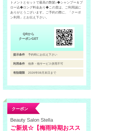
トメントとセットで最高の艶髪♪◆シャンプー＆ブ
ロー込◆ロング料金あり◆この度は、ご利用誠に
ありがとうございます。ご予約の際に、「クーポ
ン利用」とお伝え下さい。
QRから
クーポンGET
提示条件
予約時にお伝え下さい
利用条件
他券・他サービス併用不可
有効期限
2026年08月末日まで
クーポン
Beauty Salon Stella
ご新規☆【梅雨時期おスス