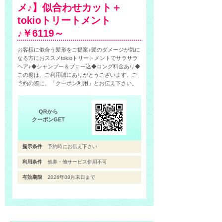
メ♪】似合わせカット＋
tokioトリートメント
♪￥6119～
お客様に似合う髪形をご提案♪髪のダメージが気に
なる方におススメtokioトリートメントでサラサラ
ヘア♪◆シャンプー＆ブロー込◆ロング料金あり◆
この度は、ご利用誠にありがとうございます。ご
予約の際に、「クーポン利用」とお伝え下さい。
QRから
クーポンGET
提示条件
予約時にお伝え下さい
利用条件
他券・他サービス併用不可
有効期限
2026年08月末日まで