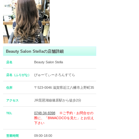
Beauty Salon Stellaの店舗詳細
Beauty Salon Stella
店名
びゅーてぃーさろんすてら
店名（ふりがな）
〒523-0046 滋賀県近江八幡市上野町35
住所
JR琵琶湖線篠原駅から徒歩2分
アクセス
0748-34-8398
※ご予約・お問合せの
TEL
際に、「BIWACOCOを見た」とお伝え
下さい
09:00-18:00
営業時間