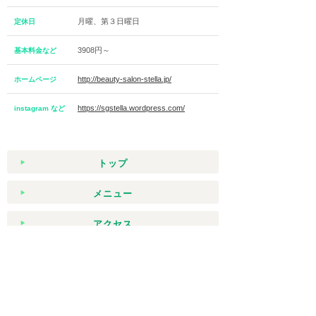
月曜、第３日曜日
定休日
3908円～
基本料金など
http://beauty-salon-stella.jp/
ホームページ
https://sgstella.wordpress.com/
instagram など
トップ
メニュー
アクセス
クーポン
いますぐ予約
スタッフ